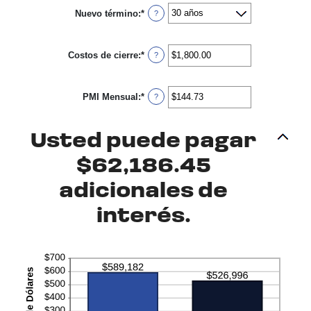
entre
Nuevo término
:
*
0%
?
y
50%
Costos de cierre
:
*
Ingresa
?
un
monto
entre
PMI Mensual
:
*
$0.00
Ingresa
?
y
un
$100,000.00
monto
entre
Usted puede pagar
$0.00
y
$5,000.00
$62,186.45
adicionales de
interés.