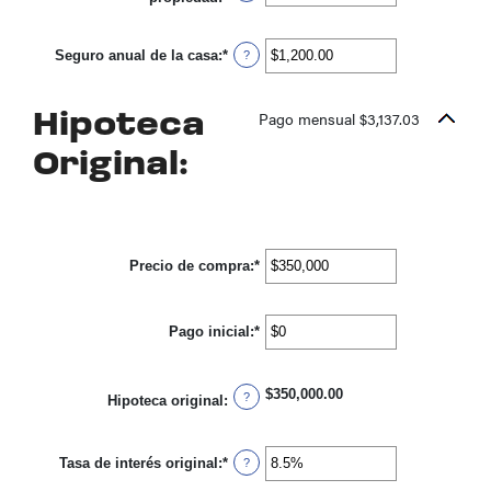
y
un
$250,000,000
monto
entre
Seguro anual de la casa
:
*
Ingresa
?
$0.00
un
y
monto
$100,000.00
entre
Pago mensual $3,137.03
Hipoteca
$0.00
y
$100,000.00
Original:
Precio de compra
:
*
Ingresa
un
monto
entre
Pago inicial
:
*
$0
Ingresa
y
un
$250,000,000
monto
entre
$350,000.00
$0
?
Hipoteca original
:
y
$250,000,000
Tasa de interés original
:
*
Ingresa
?
un