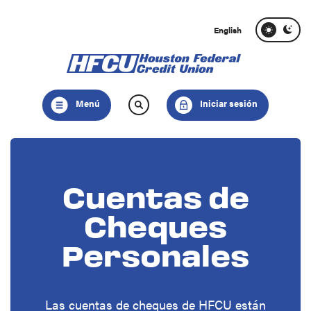
Hogar
Descargar
Saltar
Acrobate
English
al
Reader
contenido
5.0
principal
o
Saltar
superior
Menú
Iniciar sesión
al
para
pie
ver
de
archivos
página
.pdf
Cuentas de
Cheques
Personales
Las cuentas de cheques de HFCU están