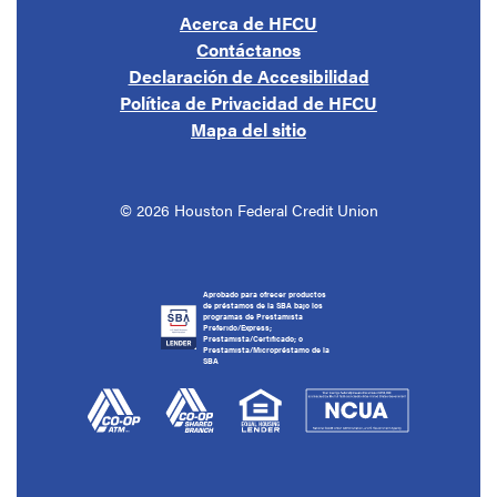
Acerca de HFCU
Contáctanos
Declaración de Accesibilidad
Política de Privacidad de HFCU
Mapa del sitio
©
2026
Houston Federal Credit Union
Aprobado para ofrecer productos
de préstamos de la SBA bajo los
programas de Prestamista
Preferido/Express;
Prestamista/Certificado; o
Prestamista/Micropréstamo de la
SBA
(Opens in a new Window)
(Opens in a new Window)
(Opens in a new Window)
(Opens in a