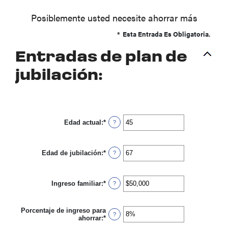
Posiblemente usted necesite ahorrar más
*
Esta Entrada Es Obligatoria.
Entradas de plan de
jubilación:
Edad actual
:
*
Ingresa
?
un
monto
entre
Edad de jubilación
:
*
14
Ingresa
?
y
un
90
monto
entre
Ingreso familiar
:
*
10
Ingresa
?
y
un
90
monto
entre
Porcentaje de ingreso para
$1
?
ahorrar
:
*
Ingresa
y
un