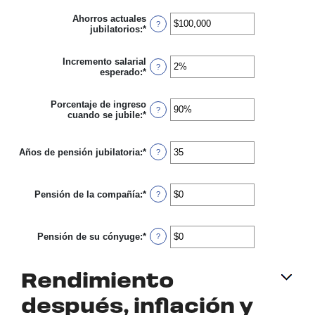
$10,000,000
monto
entre
Ahorros actuales
?
0%
jubilatorios
:
*
Ingresa
y
un
100%
monto
entre
Incremento salarial
?
$0
esperado
:
*
Ingresa
y
un
$100,000,000
monto
entre
Porcentaje de ingreso
?
0%
cuando se jubile
:
*
Ingresa
y
un
20%
monto
entre
Años de pensión jubilatoria
:
*
Ingresa
?
40%
un
y
monto
160%
entre
Pensión de la compañía
:
*
1
Ingresa
?
y
un
100
monto
entre
Pensión de su cónyuge
:
*
$0
Ingresa
?
y
un
$20,000
monto
entre
Rendimiento
$0
y
$20,000
después, inflación y