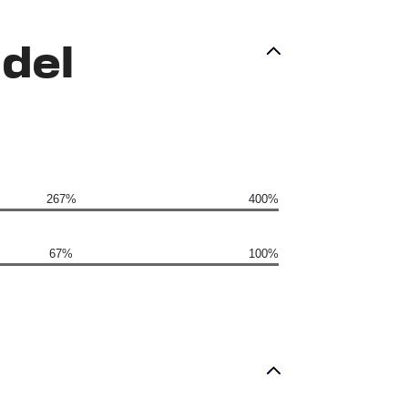
del
267%
400%
67%
100%