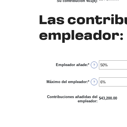
Su contribución 401(k)
:
y
20%
Las contrib
empleador:
Empleador añade
:
*
Ingresa
?
un
monto
entre
Máximo del empleador
:
*
0%
Ingresa
?
y
un
400%
monto
entre
Contribuciones añadidas del
$43,200.00
0%
empleador
:
y
100%