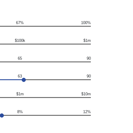
67%
100%
$100k
$1m
65
90
63
90
$1m
$10m
8%
12%