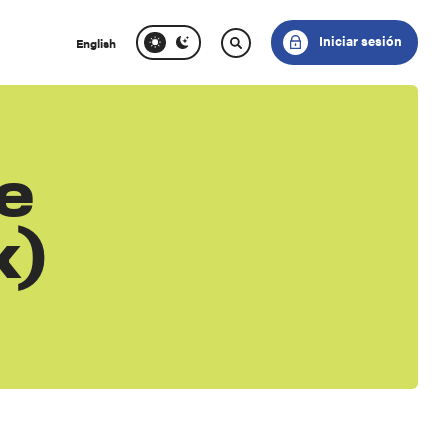
Iniciar sesión
English
e
k)