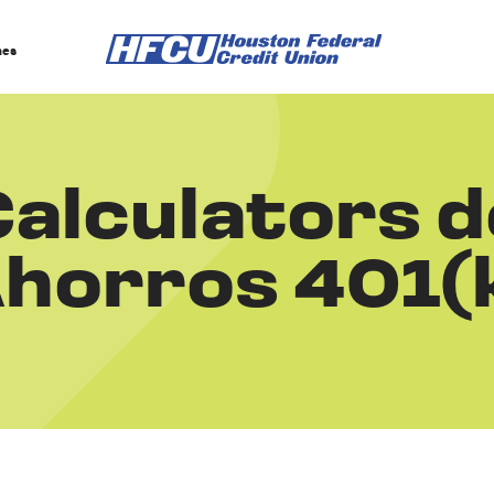
nes
Calculators d
horros 401(