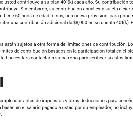
ue usted contribuye a su plan 401(k) cada año. Su contribución t
ntribuye. Sin embargo, su contribución anual está sujeta a cierto
 tiene 50 años de edad o más, una nueva provisión 'para ponerse 
ar una contribución adicional de $8,000 en su cuenta 401(k). Es
 están sujetos a otra forma de limitaciones de contribución. 
mites de contribución basados en la participación total en el pla
ed necesitara contactar a su patrono para verificar si estos límit
l
u empleador antes de impuestos y otras deducciones para benefic
 basan en el salario pagado a usted por su empleador, no incluy
.