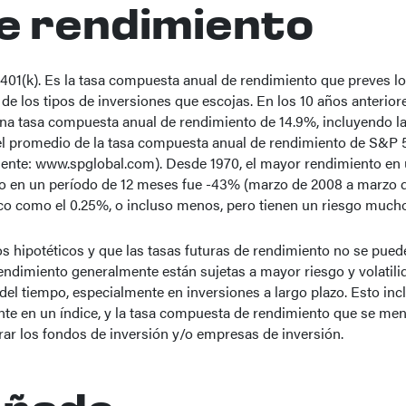
de rendimiento
401(k). Es la tasa compuesta anual de rendimiento que preves lo
e los tipos de inversiones que escojas. En los 10 años anteriore
a tasa compuesta anual de rendimiento de 14.9%, incluyendo la 
 el promedio de la tasa compuesta anual de rendimiento de S&P 5
uente: www.spglobal.com). Desde 1970, el mayor rendimiento en 
to en un período de 12 meses fue -43% (marzo de 2008 a marzo 
oco como el 0.25%, o incluso menos, pero tienen un riesgo mucho
 hipotéticos y que las tasas futuras de rendimiento no se puede
dimiento generalmente están sujetas a mayor riesgo y volatilida
el tiempo, especialmente en inversiones a largo plazo. Esto inclu
ente en un índice, y la tasa compuesta de rendimiento que se men
ar los fondos de inversión y/o empresas de inversión.