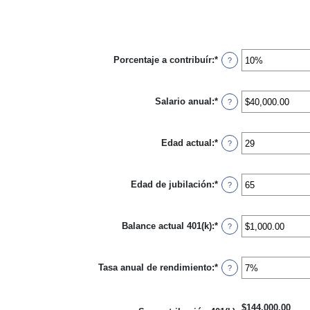
Porcentaje a contribuír
:
*
Ingresa
?
un
monto
entre
Salario anual
:
*
0%
Ingresa
?
y
un
100%
monto
entre
Edad actual
:
*
$0.00
Ingresa
?
y
un
$1,000,000.00
monto
entre
Edad de jubilación
:
*
15
Ingresa
?
y
un
90
monto
entre
Balance actual 401(k)
:
*
10
Ingresa
?
y
un
90
monto
entre
Tasa anual de rendimiento
:
*
$0.00
Ingresa
?
y
un
$10,000,000.00
monto
entre
$144,000.00
0%