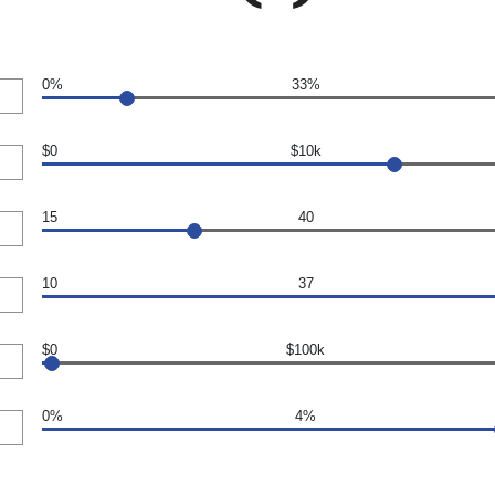
0%
33%
$0
$10k
15
40
10
37
$0
$100k
0%
4%