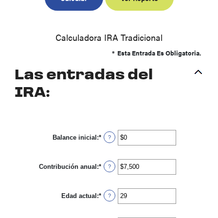
Calculadora IRA Tradicional
*
Esta Entrada Es Obligatoria.
Las entradas del
IRA:
Balance inicial
:
*
Ingresa
?
un
monto
entre
Contribución anual
:
*
$0
Ingresa
?
y
un
$2,000,000
monto
entre
Edad actual
:
*
$0
Ingresa
?
y
un
$1,000,000
monto
entre