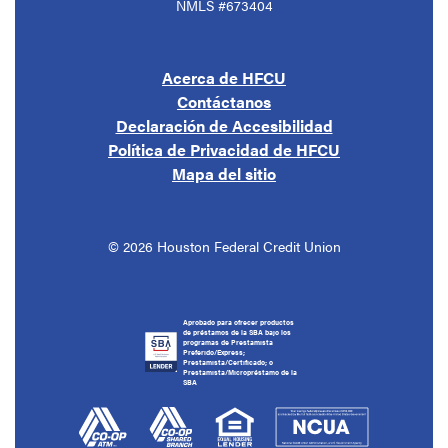
NMLS #673404
Acerca de HFCU
Contáctanos
Declaración de Accesibilidad
Política de Privacidad de HFCU
Mapa del sitio
©
2026
Houston Federal Credit Union
Aprobado para ofrecer productos
de préstamos de la SBA bajo los
programas de Prestamista
Preferido/Express;
Prestamista/Certificado; o
Prestamista/Micropréstamo de la
SBA
(Opens in a new Window)
(Opens in a new Window)
(Opens in a new Window)
(Opens in a