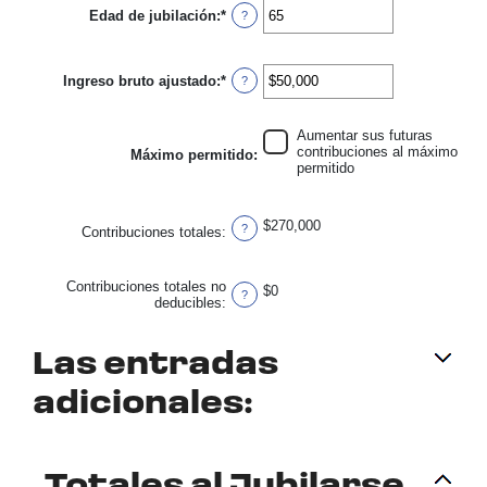
Edad de jubilación
:
*
15
Ingresa
?
y
un
71
monto
entre
Ingreso bruto ajustado
:
*
15
Ingresa
?
y
un
72
monto
entre
Aumentar sus futuras
$0
contribuciones al máximo
Máximo permitido
:
y
permitido
$1,000,000
$270,000
?
Contribuciones totales
:
Contribuciones totales no
$0
?
deducibles
:
Las entradas
adicionales: