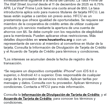
inmediatamente siguiente a la fecha del cambio. La Tasa Prime de
The Wall Street Journal
desde el 11 de deciembre de 2025 es 6.75%
APR. La Visa® Prime Lock tiene una cuota anual de $50. La tasa
introductoria aplica solo para nuevos titulares de tarjeta HFCU. Las
tasas están sujetas a cambio sin previo aviso. HFCU es un
prestamista que ofrece igualdad de oportunidades. Se requiere ser
miembro de la cooperativa de crédito antes de utilizar cualquier
producto y/o servicio mediante la apertura de una cuenta de
ahorros con $5. Se debe cumplir con los requisitos de elegibilidad
para la membresía. Pueden aplicarse otras restricciones. Más
detalles disponibles en
www.houstonfcu.org
o con un
representante de servicio al miembro al convertirse en titular de la
tarjeta. Consulta la Información de Divulgación de Tarjeta de Crédito
y el Acuerdo de Tarjeta de Crédito para términos y condiciones.
³Los intereses se acumulan desde la fecha de registro de la
transacción.
⁴Se requiere un dispositivo compatible: iPhone® con iOS 9.0 o
superior, o Android 4.1 o superior. Eres responsable de cualquier
cargo de tu proveedor de servicios móviles. Aplican tarifas por
mensajes y datos. Consulta con tu proveedor. Aplican términos y
condiciones. Contacta a HFCU para más información.
Consulta la
Información de Divulgación de Tarjeta de Crédito
y el
Acuerdo de Tarjeta de Crédito
para conocer los términos y
condiciones.